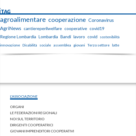
iTAG
agroalimentare
cooperazione
Coronavirus
AgriNews
cantiereperilwelfare
cooperative
covid19
Regione Lombardia
Lombardia
Bandi
lavoro
covid
sostenibilità
innovazione
Disabilità
sociale
assemblea
giovani
Terzo settore
latte
L'ASSOCIAZIONE
ORGANI
LE FEDERAZIONI REGIONALI
NOI SUL TERRITORIO
DIRIGENTI COOPERATRICI
GIOVANI IMPRENDITORI COOPERATIVI