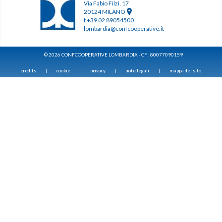
Via Fabio Filzi, 17
20124 MILANO
t +39 02 89054500
lombardia@confcooperative.it
© 2026 CONFCOOPERATIVE LOMBARDIA - CF : 80077090159
credits
cookie
privacy
note legali
mappa del sito
|
|
|
|