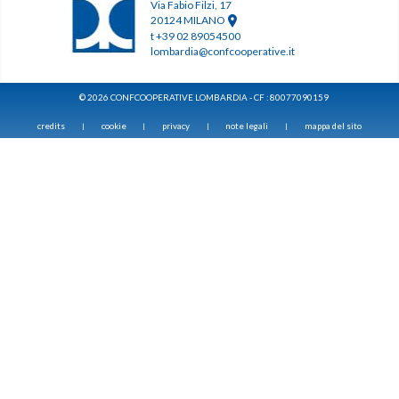
Via Fabio Filzi, 17
20124 MILANO
t +39 02 89054500
lombardia@confcooperative.it
© 2026 CONFCOOPERATIVE LOMBARDIA - CF : 80077090159
credits
cookie
privacy
note legali
mappa del sito
|
|
|
|