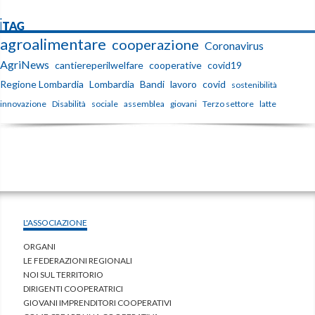
iTAG
agroalimentare
cooperazione
Coronavirus
AgriNews
cantiereperilwelfare
cooperative
covid19
Regione Lombardia
Lombardia
Bandi
lavoro
covid
sostenibilità
innovazione
Disabilità
sociale
assemblea
giovani
Terzo settore
latte
L'ASSOCIAZIONE
ORGANI
LE FEDERAZIONI REGIONALI
NOI SUL TERRITORIO
DIRIGENTI COOPERATRICI
GIOVANI IMPRENDITORI COOPERATIVI