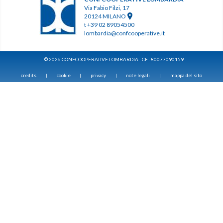
Via Fabio Filzi, 17
20124 MILANO
t +39 02 89054500
lombardia@confcooperative.it
© 2026 CONFCOOPERATIVE LOMBARDIA - CF : 80077090159
credits
cookie
privacy
note legali
mappa del sito
|
|
|
|