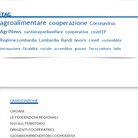
iTAG
agroalimentare
cooperazione
Coronavirus
AgriNews
cantiereperilwelfare
cooperative
covid19
Regione Lombardia
Lombardia
Bandi
lavoro
covid
sostenibilità
innovazione
Disabilità
sociale
assemblea
giovani
Terzo settore
latte
L'ASSOCIAZIONE
ORGANI
LE FEDERAZIONI REGIONALI
NOI SUL TERRITORIO
DIRIGENTI COOPERATRICI
GIOVANI IMPRENDITORI COOPERATIVI