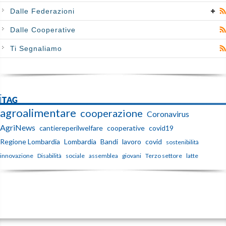
Dalle Federazioni
Dalle Cooperative
Ti Segnaliamo
iTAG
agroalimentare
cooperazione
Coronavirus
AgriNews
cantiereperilwelfare
cooperative
covid19
Regione Lombardia
Lombardia
Bandi
lavoro
covid
sostenibilità
innovazione
Disabilità
sociale
assemblea
giovani
Terzo settore
latte