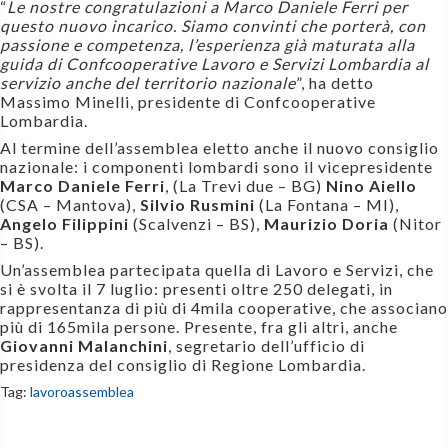
“
Le nostre congratulazioni a Marco Daniele Ferri per
questo nuovo incarico. Siamo convinti che porterà, con
passione e competenza, l’esperienza già maturata alla
guida di Confcooperative Lavoro e Servizi Lombardia al
servizio anche del territorio nazionale
”, ha detto
Massimo Minelli, presidente di Confcooperative
Lombardia.
Al termine dell’assemblea eletto anche il nuovo consiglio
nazionale: i componenti lombardi sono il vicepresidente
Marco Daniele Ferri
, (La Trevi due – BG)
Nino Aiello
(CSA – Mantova),
Silvio Rusmini
(La Fontana – MI),
Angelo Filippini
(Scalvenzi – BS),
Maurizio Doria
(Nitor
– BS).
Un’assemblea partecipata quella di Lavoro e Servizi, che
si è svolta il 7 luglio: presenti oltre 250 delegati, in
rappresentanza di più di 4mila cooperative, che associano
più di 165mila persone. Presente, fra gli altri, anche
Giovanni Malanchini
, segretario dell’ufficio di
presidenza del consiglio di Regione Lombardia.
Tag:
lavoro
assemblea