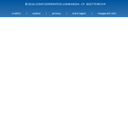
© 2026 CONFCOOPERATIVE LOMBARDIA - CF : 80077090159
credits
cookie
privacy
note legali
mappa del sito
|
|
|
|