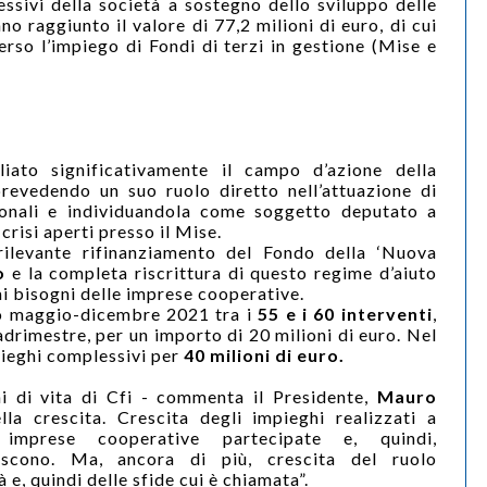
essivi della società a sostegno dello sviluppo delle
 raggiunto il valore di 77,2 milioni di euro, di cui
erso l’impiego di Fondi di terzi in gestione (Mise e
ato significativamente il campo d’azione della
prevedendo un suo ruolo diretto nell’attuazione di
ionali e individuandola come soggetto deputato a
 crisi aperti presso il Mise.
 rilevante rifinanziamento del Fondo della ‘Nuova
o
e la completa riscrittura di questo regime d’aiuto
i bisogni delle imprese cooperative.
do maggio-dicembre 2021 tra i
55 e i 60 interventi
,
uadrimestre, per un importo di 20 milioni di euro. Nel
ieghi complessivi per
40 milioni di euro.
i di vita di Cfi - commenta il Presidente,
Mauro
lla crescita. Crescita degli impieghi realizzati a
imprese cooperative partecipate e, quindi,
iscono. Ma, ancora di più, crescita del ruolo
 e, quindi delle sfide cui è chiamata”.