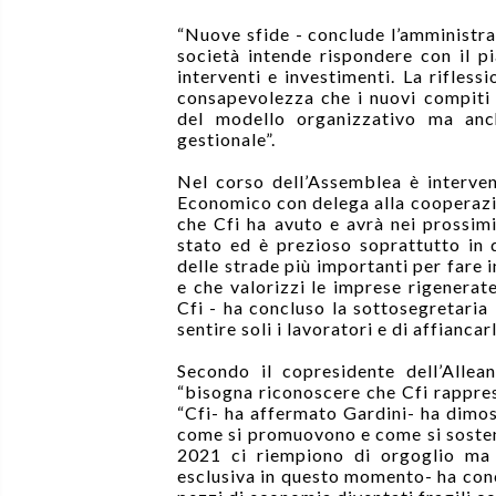
“
Nuove sfide - conclude l’amministra
società intende rispondere con il p
interventi e investimenti. La rifles
consapevolezza che i nuovi compiti 
del modello organizzativo ma an
gestionale”.
Nel corso dell’Assemblea è interven
Economico con delega alla cooperaz
che Cfi ha avuto e avrà nei prossimi 
stato ed è prezioso soprattutto in
delle strade più importanti per fare 
e che valorizzi le imprese rigenerat
Cfi - ha concluso la sottosegretaria 
sentire soli i lavoratori e di affiancar
Secondo il copresidente dell’Allea
“bisogna riconoscere che Cfi rappres
“Cfi- ha affermato Gardini- ha dimo
come si promuovono e come si sostengo
2021 ci riempiono di orgoglio ma 
esclusiva in questo momento- ha con