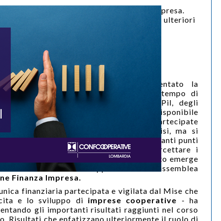
Bilancio 2020 di Cooperazione Finanza Impresa.
Per il biennio 2021-2022 previsti impieghi ulteriori
per 40 milioni
giovedì 27 maggio 2021
Categorie:
Confcooperative Lombardia
Tags:
coopepazione
Nell’anno in cui il Paese ha sperimentato la
peggiore recessione mai conosciuta in tempo di
pace, con una caduta consistente del Pil, degli
investimenti, del consumo e del reddito disponibile
delle famiglie, le imprese cooperative partecipate
da Cfi non sono certo immuni dalla crisi, ma si
dimostrano resilienti e presentano importanti punti
di forza che le rendono capaci di intercettare i
fattori e le opportunità di ripresa. È quanto emerge
dal Bilancio 2020 approvato nell'assemblea
ne Finanza Impresa.
 unica finanziaria partecipata e vigilata dal Mise che
ita e lo sviluppo di
imprese cooperative
- ha
sentando gli importanti risultati raggiunti nel corso
o. Risultati che enfatizzano ulteriormente il ruolo di