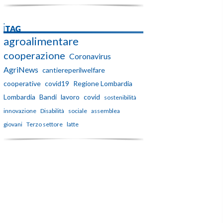
iTAG
agroalimentare
cooperazione
Coronavirus
AgriNews
cantiereperilwelfare
cooperative
covid19
Regione Lombardia
Lombardia
Bandi
lavoro
covid
sostenibilità
innovazione
Disabilità
sociale
assemblea
giovani
Terzo settore
latte