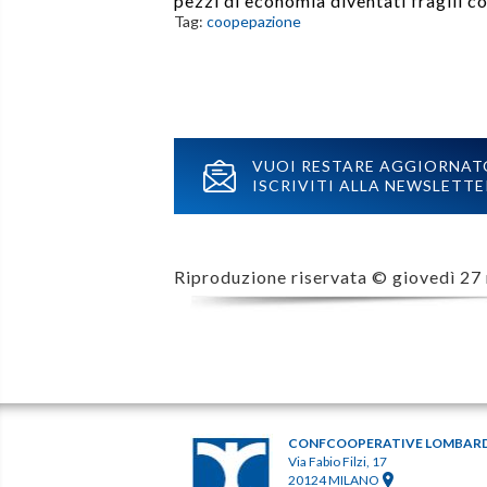
pezzi di economia diventati fragili c
Tag:
coopepazione
VUOI RESTARE AGGIORNAT
ISCRIVITI ALLA NEWSLETTE
Riproduzione riservata ©
giovedì 27
CONFCOOPERATIVE LOMBAR
Via Fabio Filzi, 17
20124 MILANO