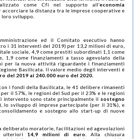
cializzato come Cfi nel supporto all’
economia
r accorciare la distanza tra le imprese cooperative e
l loro sviluppo.
amministrazione ed il Comitato esecutivo hanno
ro i 31 interventi del 2019) per 13,2 milioni di euro,
itale sociale, 4,9 come prestiti subordinati 1,1 come
e, 1,9 come finanziamenti a tasso agevolato della
ni per la nuova attività riguardante i finanziamenti
egione Basilicata. Il valore medio degli interventi è
ro del 2019 ai 240.000 euro del 2020.
con i fondi della Basilicata, le 41 delibere rimanenti
per il 57%, le regioni del Sud per il 23% e le regioni
di intervento sono state principalmente il
sostegno
, lo sviluppo di imprese partecipate (per il 31%), e
consolidamento e
sostegno allo start-up di nuove
ha deliberato moratorie, facilitazioni ed agevolazioni
 ulteriori
14,9 milioni di euro
. Alla chiusura