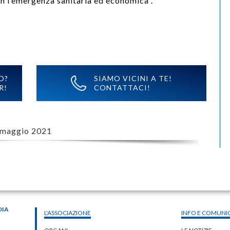
on l’emergenza sanitaria ed economica”.
O?
SIAMO VICINI A TE!
R!
CONTATTACI!
 maggio 2021
DIA
L'ASSOCIAZIONE
INFO E COMUNI