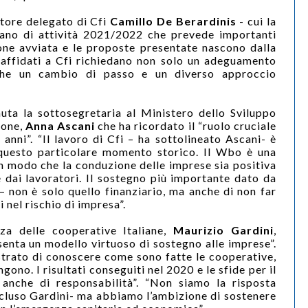
tore delegato di Cfi
Camillo De Berardinis
- cui la
iano di attività 2021/2022 che prevede importanti
sione avviata e le proposte presentate nascono dalla
affidati a Cfi richiedano non solo un adeguamento
che un cambio di passo e un diverso approccio
uta la sottosegretaria al Ministero dello Sviluppo
ione,
Anna Ascani
che ha ricordato il “ruolo cruciale
anni”. “Il lavoro di Cfi – ha sottolineato Ascani- è
 questo particolare momento storico. Il Wbo è una
in modo che la conduzione delle imprese sia positiva
e dai lavoratori. Il sostegno più importante dato da
– non è solo quello finanziario, ma anche di non far
li nel rischio di impresa”.
nza delle cooperative Italiane,
Maurizio Gardini
,
enta un modello virtuoso di sostegno alle imprese”.
strato di conoscere come sono fatte le cooperative,
no. I risultati conseguiti nel 2020 e le sfide per il
anche di responsabilità”. “Non siamo la risposta
cluso Gardini- ma abbiamo l’ambizione di sostenere