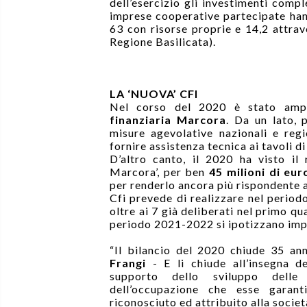
dell’esercizio gli investimenti compl
imprese cooperative partecipate hanno
63 con risorse proprie e 14,2 attrav
Regione Basilicata).
LA ‘NUOVA’ CFI
Nel corso del 2020 è stato ampli
finanziaria Marcora
. Da un lato, 
misure agevolative nazionali e reg
fornire assistenza tecnica ai tavoli di
D’altro canto, il 2020 ha visto il
Marcora’, per ben
45 milioni di eur
per renderlo ancora più rispondente a
Cfi prevede di realizzare nel perio
oltre ai 7 già deliberati nel primo q
periodo 2021-2022 si ipotizzano imp
“
Il bilancio del 2020 chiude 35 ann
Frangi
- E li chiude all’insegna de
supporto dello sviluppo delle 
dell’occupazione che esse garant
riconosciuto ed attribuito alla società