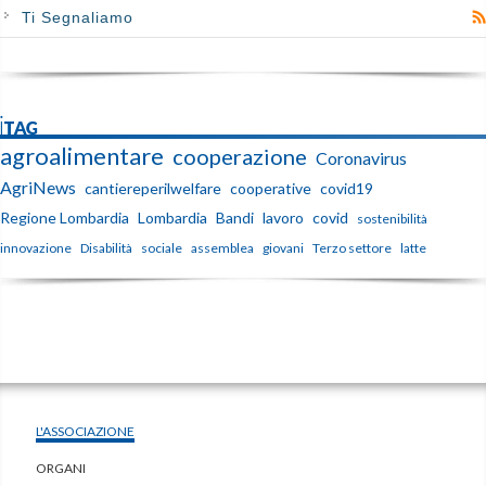
Ti Segnaliamo
iTAG
agroalimentare
cooperazione
Coronavirus
AgriNews
cantiereperilwelfare
cooperative
covid19
Regione Lombardia
Lombardia
Bandi
lavoro
covid
sostenibilità
innovazione
Disabilità
sociale
assemblea
giovani
Terzo settore
latte
L'ASSOCIAZIONE
ORGANI