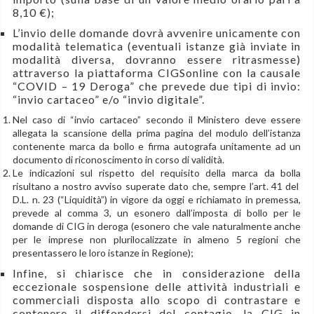
8,10 €);
L’invio delle domande dovrà avvenire unicamente con
modalità telematica (eventuali istanze già inviate in
modalità diversa, dovranno essere ritrasmesse)
attraverso la piattaforma CIGSonline con la causale
“COVID – 19 Deroga” che prevede due tipi di invio:
“invio cartaceo” e/o “invio digitale”.
Nel caso di “invio cartaceo” secondo il Ministero deve essere
allegata la scansione della prima pagina del modulo dell’istanza
contenente marca da bollo e firma autografa unitamente ad un
documento di riconoscimento in corso di validità.
Le indicazioni sul rispetto del requisito della marca da bolla
risultano a nostro avviso superate dato che, sempre l’art. 41 del
D.L. n. 23 (“Liquidità”) in vigore da oggi e richiamato in premessa,
prevede al comma 3, un esonero dall’imposta di bollo per le
domande di CIG in deroga (esonero che vale naturalmente anche
per le imprese non plurilocalizzate in almeno 5 regioni che
presentassero le loro istanze in Regione);
Infine, si chiarisce che in considerazione della
eccezionale sospensione delle attività industriali e
commerciali disposta allo scopo di contrastare e
contenere il diffondersi del contagio, la CIG in