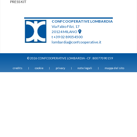
PRESS KIT
CONFCOOPERATIVE LOMBARDIA
Via Fabio Filzi, 17
20124 MILANO
t +39 02 89054500
lombardia@confcooperative.it
© 2026 CONFCOOPERATIVE LOMBARDIA - CF : 80077090159
credits
cookie
privacy
note legali
mappa del sito
|
|
|
|