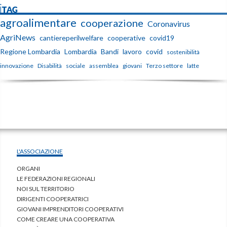
iTAG
agroalimentare
cooperazione
Coronavirus
AgriNews
cantiereperilwelfare
cooperative
covid19
Regione Lombardia
Lombardia
Bandi
lavoro
covid
sostenibilità
innovazione
Disabilità
sociale
assemblea
giovani
Terzo settore
latte
L'ASSOCIAZIONE
ORGANI
LE FEDERAZIONI REGIONALI
NOI SUL TERRITORIO
DIRIGENTI COOPERATRICI
GIOVANI IMPRENDITORI COOPERATIVI
COME CREARE UNA COOPERATIVA