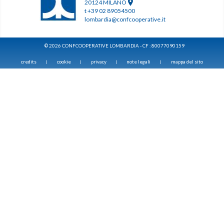
20124 MILANO
t +39 02 89054500
lombardia@confcooperative.it
© 2026 CONFCOOPERATIVE LOMBARDIA - CF : 80077090159
credits
cookie
privacy
note legali
mappa del sito
|
|
|
|