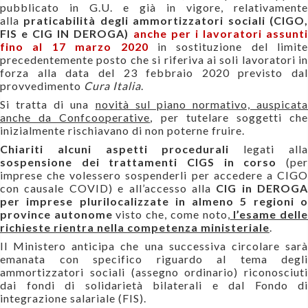
pubblicato in G.U. e già in vigore,
relativamente
alla
praticabilità
degli ammortizzatori sociali (CIGO
FIS e CIG IN DEROGA)
anche per i lavoratori assunt
fino al 17 marzo 2020
in sostituzione del limite
precedentemente posto che si riferiva ai soli lavoratori in
forza alla data del 23 febbraio 2020 previsto dal
provvedimento
Cura Italia
.
Si tratta di una
novità sul piano normativo, auspicata
anche da Confcooperative
, per tutelare soggetti ch
inizialmente rischiavano di non poterne fruire.
Chiariti alcuni aspetti procedurali
legati all
sospensione dei trattamenti CIGS in corso
(pe
imprese che volessero sospenderli per accedere a CIGO
con causale COVID) e all’accesso alla
CIG in DEROGA
per imprese plurilocalizzate in almeno 5 regioni o
province autonome
visto che, come noto,
l’esame dell
richieste rientra nella competenza ministeriale
.
Il Ministero anticipa che una successiva circolare sarà
emanata con specifico riguardo al tema degli
ammortizzatori sociali (assegno ordinario) riconosciuti
dai fondi di solidarietà bilaterali e dal Fondo di
integrazione salariale (FIS).