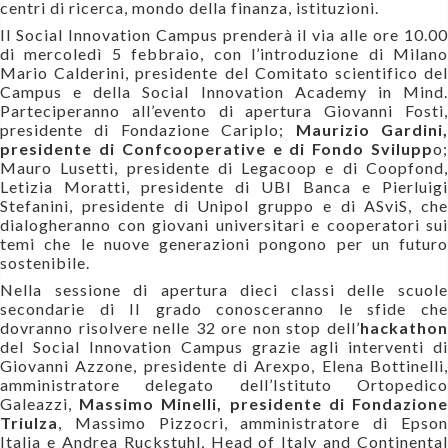
centri di ricerca, mondo della finanza, istituzioni.
Il Social Innovation Campus prenderà il via alle ore 10.00
di mercoledì 5 febbraio, con l’introduzione di Milano
Mario Calderini, presidente del Comitato scientifico del
Campus e della Social Innovation Academy in Mind.
Parteciperanno all’evento di apertura Giovanni Fosti,
presidente di Fondazione Cariplo;
Maurizio Gardini
presidente di Confcooperative e di Fondo Svilupp
o;
Mauro Lusetti, presidente di Legacoop e di Coopfond,
Letizia Moratti, presidente di UBI Banca e Pierluigi
Stefanini, presidente di Unipol gruppo e di ASviS, che
dialogheranno con giovani universitari e cooperatori sui
temi che le nuove generazioni pongono per un futuro
sostenibile.
Nella sessione di apertura dieci classi delle scuole
secondarie di II grado conosceranno le sfide che
dovranno risolvere nelle 32 ore non stop dell’
hackathon
del Social Innovation Campus grazie agli interventi di
Giovanni Azzone, presidente di Arexpo, Elena Bottinelli,
amministratore delegato dell’Istituto Ortopedico
Galeazzi,
Massimo Minelli, presidente di Fondazion
Triulza
, Massimo Pizzocri, amministratore di Epson
Italia e Andrea Ruckstuhl, Head of Italy and Continental