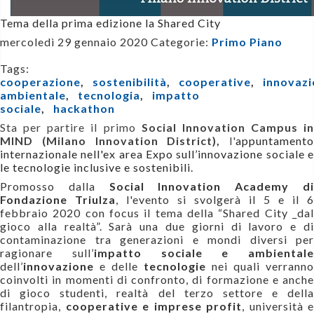
Tema della prima edizione la Shared City
mercoledì 29 gennaio 2020
Categorie:
Primo Piano
Tags:
cooperazione
,
sostenibilità
,
cooperative
,
innovaz
ambientale
,
tecnologia
,
impatto
sociale
,
hackathon
Sta per partire il primo
Social Innovation Campus in
MIND (Milano Innovation District),
l'
appuntamento
internazionale nell'ex area Expo sull’innovazione sociale e
le tecnologie inclusive e sostenibili.
Promosso dalla
Social Innovation Academy d
Fondazione Triulza
, l'evento si svolgerà il 5 e il 6
febbraio 2020 con focus il tema della “Shared City _dal
gioco alla realtà”. Sarà una due giorni di lavoro e di
contaminazione tra generazioni e mondi diversi per
ragionare sull’
impatto sociale e ambientale
dell’
innovazione
e delle
tecnologie
nei quali verranno
coinvolti in momenti di confronto, di formazione e anche
di gioco studenti, realtà del terzo settore e della
filantropia,
cooperative e imprese profit
, università e