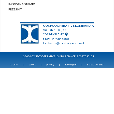
RASSEGNA STAMPA
PRESS KIT
CONFCOOPERATIVE LOMBARDIA
Via Fabio Filzi, 17
20124 MILANO
t +39 02 89054500
lombardia@confcooperative.it
© 2026 CONFCOOPERATIVE LOMBARDIA - CF : 80077090159
credits
cookie
privacy
note legali
mappa del sito
|
|
|
|