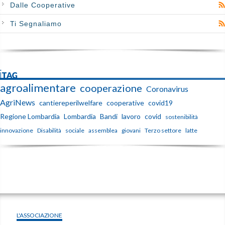
Dalle Cooperative
Ti Segnaliamo
iTAG
agroalimentare
cooperazione
Coronavirus
AgriNews
cantiereperilwelfare
cooperative
covid19
Regione Lombardia
Lombardia
Bandi
lavoro
covid
sostenibilità
innovazione
Disabilità
sociale
assemblea
giovani
Terzo settore
latte
L'ASSOCIAZIONE