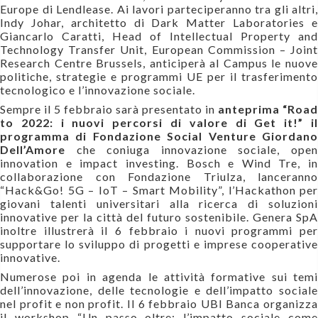
Europe di Lendlease. Ai lavori parteciperanno tra gli altri,
Indy Johar, architetto di Dark Matter Laboratories e
Giancarlo Caratti, Head of Intellectual Property and
Technology Transfer Unit, European Commission – Joint
Research Centre Brussels, anticiperà al Campus le nuove
politiche, strategie e programmi UE per il trasferimento
tecnologico e l’innovazione sociale.
Sempre il 5 febbraio sarà presentato in
anteprima “Road
to 2022: i nuovi percorsi di valore di Get it!” il
programma di Fondazione Social Venture Giordano
Dell’Amore
che coniuga innovazione sociale, open
innovation e impact investing. Bosch e Wind Tre, in
collaborazione con Fondazione Triulza, lanceranno
“Hack&Go! 5G – IoT – Smart Mobility”, l’Hackathon per
giovani talenti universitari alla ricerca di soluzioni
innovative per la città del futuro sostenibile. Genera SpA
inoltre illustrerà il 6 febbraio i nuovi programmi per
supportare lo sviluppo di progetti e imprese cooperative
innovative.
Numerose poi in agenda le attività formative sui temi
dell’innovazione, delle tecnologie e dell’impatto sociale
nel profit e non profit. Il 6 febbraio UBI Banca organizza
il workshop “Un passo oltre: l’impatto sociale come