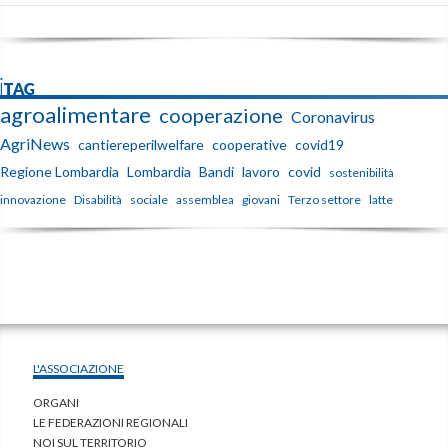
iTAG
agroalimentare
cooperazione
Coronavirus
AgriNews
cantiereperilwelfare
cooperative
covid19
Regione Lombardia
Lombardia
Bandi
lavoro
covid
sostenibilità
innovazione
Disabilità
sociale
assemblea
giovani
Terzo settore
latte
L'ASSOCIAZIONE
ORGANI
LE FEDERAZIONI REGIONALI
NOI SUL TERRITORIO