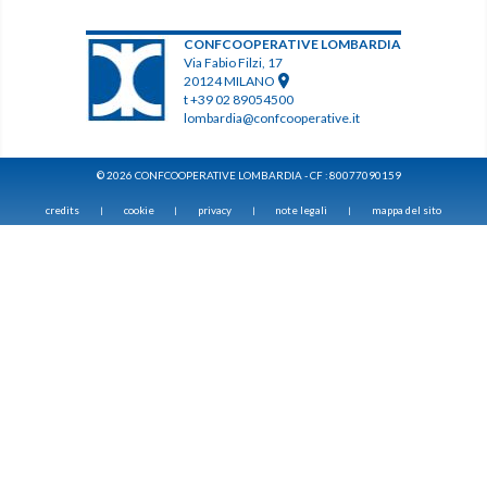
CONFCOOPERATIVE LOMBARDIA
Via Fabio Filzi, 17
20124 MILANO
t +39 02 89054500
lombardia@confcooperative.it
© 2026 CONFCOOPERATIVE LOMBARDIA - CF : 80077090159
credits
cookie
privacy
note legali
mappa del sito
|
|
|
|