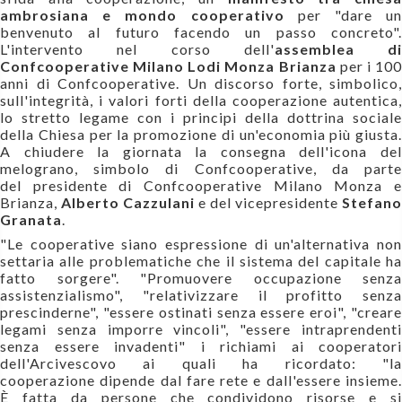
ambrosiana e mondo cooperativo
per "dare un
benvenuto al futuro facendo un passo concreto".
L'intervento nel corso dell'
assemblea di
Confcooperative Milano Lodi Monza Brianza
per i 10
anni di Confcooperative. Un discorso forte, simbolico,
sull'integrità, i valori forti della cooperazione autentica,
lo stretto legame con i principi della dottrina sociale
della Chiesa per la promozione di un'economia più giusta.
A chiudere la giornata la consegna dell'icona del
melograno, simbolo di Confcooperative, da parte
del
presidente di Confcooperative Milano Monza 
Brianza,
Alberto Cazzulani
e del vicepresidente
Stefano
Granata
.
"Le cooperative siano espressione di un'alternativa non
settaria alle problematiche che il sistema del capitale ha
fatto sorgere". "Promuovere occupazione senza
assistenzialismo", "relativizzare il profitto senza
prescinderne", "essere ostinati senza essere eroi", "c
reare
legami senza imporre vincoli", "essere intraprendenti
senza essere invadenti" i richiami ai cooperatori
dell'Arcivescovo ai quali ha ricordato: "la
cooperazione
dipende dal fare rete e dall'essere insieme
È fatta da persone che condividono risorse e si