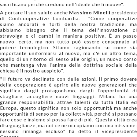
sacrificano perché credono nell'ideale che li muove".
A portare il suo saluto anche
Massimo Minelli
presidente
di Confcooperative Lombardia. "Come cooperative
siamo ancorati e forti della nostra tradizione, ma
abbiamo bisogno che il tema dell'innovazione ci
stravolga e ci cambi in maniera positiva. È un passo
nuovo, certo, ma non tutto può essere consegnato al
potere tecnologico. Stiamo ragionando su come sia
importante uniformarsi al nuovo, ma c'è un altro tema,
quello di un ritorno di senso alle origini, un nuovo corso
che mantenga viva l'anima della dottrina sociale della
chiesa è il nostro auspicio".
"Il futuro va declinato con delle azioni. Il primo dovere
della cooperazione è aprire alle nuove generazioni che
significa dargli protagonismo, dargli l'opportunità di
sbagliare, accogliere nuovi linguaggi. Milano ha una
grande responsabilità, attrae talenti da tutta Italia ed
Europa, questo significa non solo opportunità ma anche
opportunità di senso per la collettività, perché si possano
fare cose e insieme si possa fare di più. Questa città crea
diseguaglianze, ma noi ce ne occupiamo con una missione:
nessuno rimanga escluso" ha detto il vicepresidente
Granata.