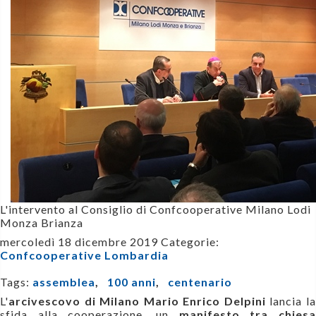
L'intervento al Consiglio di Confcooperative Milano Lodi
Monza Brianza
mercoledì 18 dicembre 2019
Categorie:
Confcooperative Lombardia
Tags:
assemblea
,
100 anni
,
centenario
L'
arcivescovo di Milano Mario Enrico Delpini
lancia l
sfida alla cooperazione, u
n
manifesto tra chies