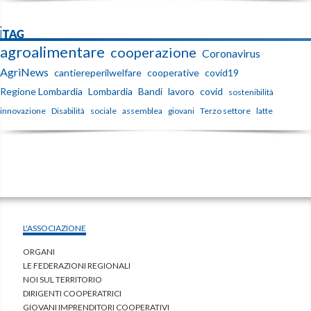
iTAG
agroalimentare
cooperazione
Coronavirus
AgriNews
cantiereperilwelfare
cooperative
covid19
Regione Lombardia
Lombardia
Bandi
lavoro
covid
sostenibilità
innovazione
Disabilità
sociale
assemblea
giovani
Terzo settore
latte
L'ASSOCIAZIONE
ORGANI
LE FEDERAZIONI REGIONALI
NOI SUL TERRITORIO
DIRIGENTI COOPERATRICI
GIOVANI IMPRENDITORI COOPERATIVI