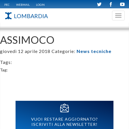
PEC
WEBMAIL
LOGIN
LOMBARDIA
Toggl
navig
ASSIMOCO
giovedì 12 aprile 2018
Categorie:
News tecniche
Tags:
Tag:
VUOI RESTARE AGGIORNATO?
ISCRIVITI ALLA NEWSLETTER!