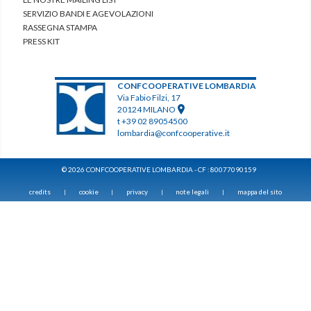
SERVIZIO BANDI E AGEVOLAZIONI
RASSEGNA STAMPA
PRESS KIT
CONFCOOPERATIVE LOMBARDIA
Via Fabio Filzi, 17
20124 MILANO
t +39 02 89054500
lombardia@confcooperative.it
© 2026 CONFCOOPERATIVE LOMBARDIA - CF : 80077090159
credits
cookie
privacy
note legali
mappa del sito
|
|
|
|