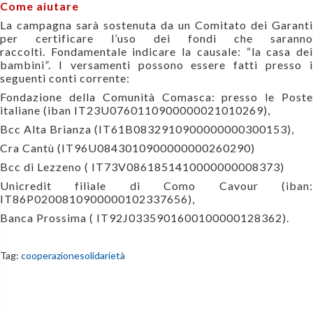
Come aiutare
La campagna sarà sostenuta da un Comitato dei Garanti
per certificare l’uso dei fondi che saranno
raccolti.
Fondamentale indicare la causale: “la casa de
bambini”.
I versamenti possono essere fatti presso i
seguenti conti corrente:
Fondazione della Comunità Comasca: presso le Poste
italiane (iban IT23U0760110900000021010269),
Bcc Alta Brianza (IT61B0832910900000000300153),
Cra Cantù (IT96U0843010900000000260290)
Bcc di Lezzeno ( IT73V0861851410000000008373)
Unicredit filiale di Como Cavour (iban:
IT86P0200810900000102337656),
Banca Prossima ( IT92J0335901600100000128362).
Tag:
cooperazione
solidarietà