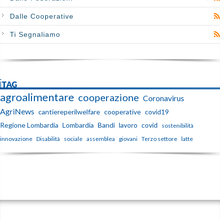
Dalle Cooperative
Ti Segnaliamo
iTAG
agroalimentare
cooperazione
Coronavirus
AgriNews
cantiereperilwelfare
cooperative
covid19
Regione Lombardia
Lombardia
Bandi
lavoro
covid
sostenibilità
innovazione
Disabilità
sociale
assemblea
giovani
Terzo settore
latte