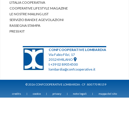
L'ITALIA COOPERATIVA
COOPERATIVE LIFESTYLE MAGAZINE
LE NOSTRE MAILING LIST
SERVIZIO BANDI E AGEVOLAZIONI
RASSEGNA STAMPA
PRESS KIT
CONFCOOPERATIVE LOMBARDIA
Via Fabio Filzi, 17
20124 MILANO
t +39 02 89054500
lombardia@confcooperative.it
© 2026 CONFCOOPERATIVE LOMBARDIA - CF : 80077090159
credits
cookie
privacy
note legali
mappa del sito
|
|
|
|