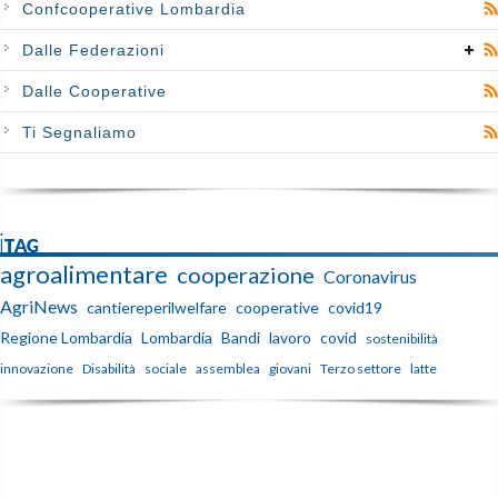
Confcooperative Lombardia
Dalle Federazioni
Dalle Cooperative
Ti Segnaliamo
iTAG
agroalimentare
cooperazione
Coronavirus
AgriNews
cantiereperilwelfare
cooperative
covid19
Regione Lombardia
Lombardia
Bandi
lavoro
covid
sostenibilità
innovazione
Disabilità
sociale
assemblea
giovani
Terzo settore
latte