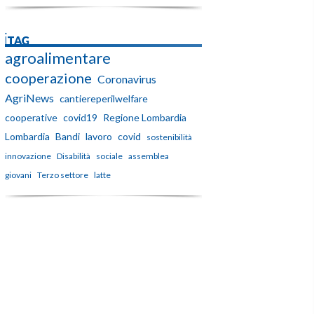
iTAG
agroalimentare
cooperazione
Coronavirus
AgriNews
cantiereperilwelfare
cooperative
covid19
Regione Lombardia
Lombardia
Bandi
lavoro
covid
sostenibilità
innovazione
Disabilità
sociale
assemblea
giovani
Terzo settore
latte