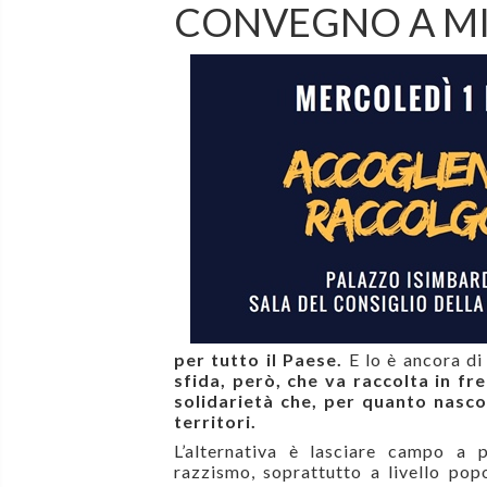
CONVEGNO A MI
per tutto il Paese.
E lo è ancora di
sfida, però, che va raccolta in fr
solidariet
à
che, per quanto nasco
territori.
L
’
alternativa
è lasciare campo a p
razzismo, soprattutto a livello pop