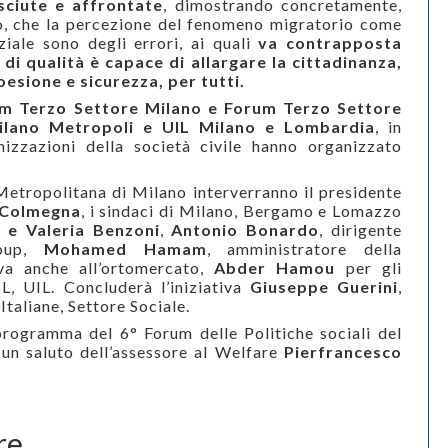
sciute e affrontate
, dimostrando concretamente,
orno, che la percezione del fenomeno migratorio come
iale sono degli errori, ai quali
va contrapposta
 di qualità è capace di allargare la cittadinanza,
esione e sicurezza, per tutti.
m Terzo Settore Milano e Forum Terzo Settore
ilano Metropoli e UIL Milano e Lombardia
, in
izzazioni della societ
à
civile hanno organizzato
Metropolitana di Milano interverranno il
presidente
 Colmegna
, i sindaci di Milano, Bergamo e Lomazzo
 e Valeria Benzoni
,
Antonio Bonardo
, dirigente
oup
,
Mohamed Hamam
, amministratore della
va anche all’ortomercato,
Abder Hamou
per gli
L, UIL. Concluderà l’iniziativa
Giuseppe Guerini
,
taliane, Settore Sociale.
l programma del 6° Forum delle Politiche sociali del
un saluto dell’assessore al Welfare
Pierfrancesco
re