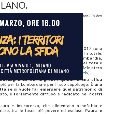
LANO.
Tra i relatori Giuseppe Sala, Giorgio Gori, Giuseppe Guerini e don
Virginio Colmegna
martedì 28 febbraio 2017
Categorie:
Confcooperative Lombardia
Tags:
migranti
,
Accoglienza
Dopo le 181.436 dello scorso anno, nel 2017 sono
già sbarcate in Italia oltre 9mila persone. In totale,
lo Stato ne accoglie oltre 170mila.
La Lombardia,
da sola, ospita il tredici per cento del totale
nazionale, pari a 23.163 persone
(Dati: Ministero
Interno al 31 gennaio,
http://bit.ly/2mc2dMs
).
L’accoglienza dei migranti, quindi, è una sfida
 più per la Lombardia e per il suo capoluogo.
È una
etta se si vuole far emergere quel patrimonio di
sto, è fortemente diffuso e radicato nei nostri
aura e insicurezza, che alimentano xenofobia e
olare, tra le fasce più povere ed escluse.
Paura e