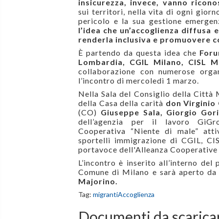
insicurezza, invece, vanno ricono
sui territori, nella vita di ogni gi
pericolo e la sua gestione emergenz
l
’
idea che un
’
accoglienza diffusa e
renderla inclusiva e promuovere co
È partendo da questa idea che
Foru
Lombardia, CGIL Milano, CISL M
collaborazione con numerose organ
l’incontro di mercoledì 1 marzo.
Nella Sala del Consiglio della Citt
à
della Casa della carit
à
don Virginio
(CO)
Giuseppe Sala, Giorgio Gori
dell’agenzia per il lavoro
GiGr
Cooperativa “Niente di male” atti
sportelli immigrazione di CGIL, CIS
portavoce dell'Alleanza Cooperative I
L’incontro è inserito all’interno de
Comune di Milano e sarà aperto da 
Majorino.
Tag:
migranti
Accoglienza
Documenti da scarica