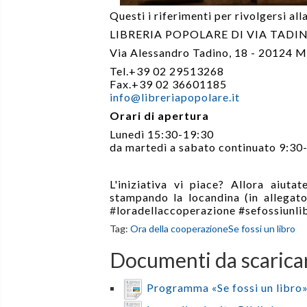
Questi i riferimenti per rivolgersi al
LIBRERIA POPOLARE DI VIA TADI
Via Alessandro Tadino, 18 - 20124 M
Tel.+39 02 29513268
Fax.+39 02 36601185
info@libreriapopolare.it
Orari di apertura
Lunedì 15:30-19:30
da martedì a sabato continuato 9:30
L'iniziativa vi piace? Allora aiuta
stampando la locandina (in allegat
#
loradellaccoperazione #sefossiunli
Tag:
Ora della cooperazione
Se fossi un libro
Documenti da scarica
Programma «Se fossi un libro»