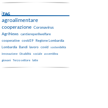
iTAG
agroalimentare
cooperazione
Coronavirus
AgriNews
cantiereperilwelfare
cooperative
covid19
Regione Lombardia
Lombardia
Bandi
lavoro
covid
sostenibilità
innovazione
Disabilità
sociale
assemblea
giovani
Terzo settore
latte