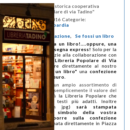
In collaborazione con la storica cooperativa
milanese "Libreria Popolare di via Tadino"
venerdì 30 settembre 2016
Categorie:
Confcooperative Lombardia
Tags:
Ora della cooperazione
,
Se fossi un libro
Scendi in piazza porta un libro!....oppure, una
scatola intera con consegna express!
Solo per la
giornata di domani, grazie alla collaborazione con
la storica cooperativa
Libreria Popolare di Via
Tadino
puoi far spedire direttamente
al nostro
bibliobus di
"Se fossi un libro"
una
confezione
dono da 50, 100 o 300 euro
.
Potrete scegliere tra un ampio assortimento di
volumi oppure indicare semplicemente il valore del
pacco, al resto penserà
la Libreria Popolare che
selezionerà per voi i testi più adatti. Inoltre
inviando il logo
(
in jpg)
sarà stampata
un'etichetta con il simbolo della vostra
cooperativa da apporre
sulla confezione
dono
che verrà consegnata direttamente in Piazza
Duca D’Aosta.