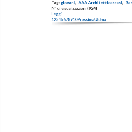
Tag:
giovani
,
AAA Architetticercasi
,
Ba
N° di visualizzazioni
(924)
Leggi
1
2
3
4
5
6
7
8
9
10
Prossima
Ultima