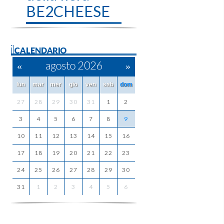
BE2CHEESE
ilCALENDARIO
«
agosto 2026
»
lun
mar
mer
gio
ven
sab
dom
27
28
29
30
31
1
2
3
4
5
6
7
8
9
10
11
12
13
14
15
16
17
18
19
20
21
22
23
24
25
26
27
28
29
30
31
1
2
3
4
5
6