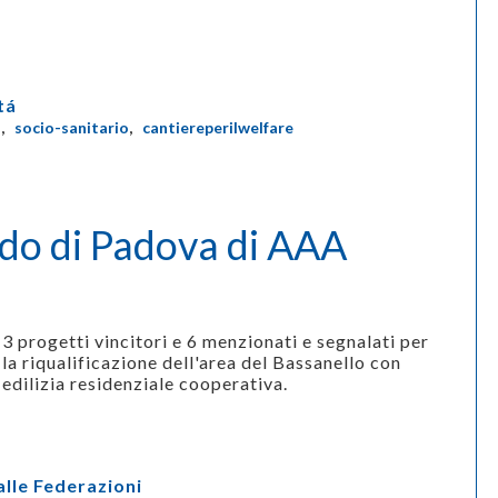
tá
i
,
socio-sanitario
,
cantiereperilwelfare
ando di Padova di AAA
3 progetti vincitori e 6 menzionati e segnalati per
la riqualificazione dell'area del Bassanello con
edilizia residenziale cooperativa.
alle Federazioni