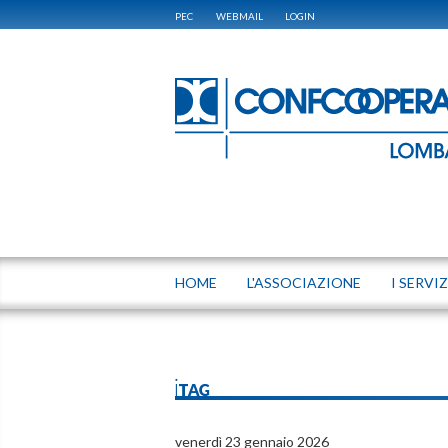
PEC
WEBMAIL
LOGIN
HOME
L'ASSOCIAZIONE
I SERVIZ
iTAG
venerdì 23 gennaio 2026