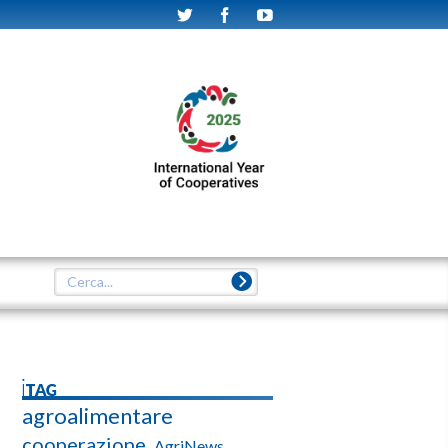
iTAG
agroalimentare
cooperazione
AgriNews