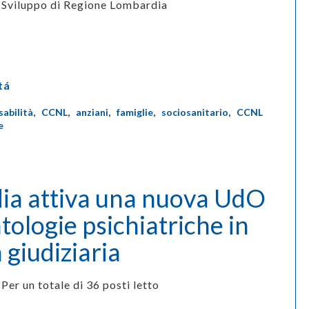
Sviluppo di Regione Lombardia
tá
sabilità
,
CCNL
,
anziani
,
famiglie
,
sociosanitario
,
CCNL
e
ia attiva una nuova UdO
tologie psichiatriche in
à giudiziaria
Per un totale di 36 posti letto