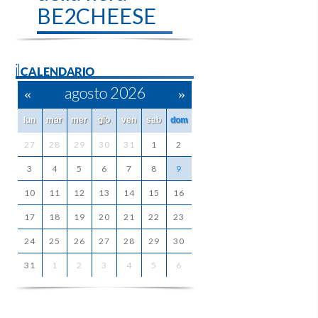
BE2CHEESE
ilCALENDARIO
«
agosto 2026
»
lun
mar
mer
gio
ven
sab
dom
27
28
29
30
31
1
2
3
4
5
6
7
8
9
10
11
12
13
14
15
16
17
18
19
20
21
22
23
24
25
26
27
28
29
30
31
1
2
3
4
5
6