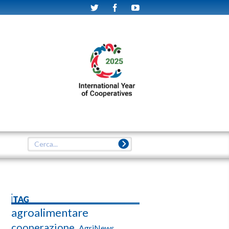
iTAG
agroalimentare
cooperazione
AgriNews