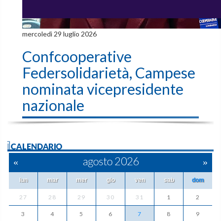
mercoledì 29 luglio 2026
Confcooperative
Federsolidarietà, Campese
nominata vicepresidente
nazionale
ilCALENDARIO
«
agosto 2026
»
lun
mar
mer
gio
ven
sab
dom
27
28
29
30
31
1
2
3
4
5
6
7
8
9