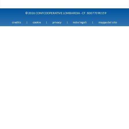
© 2026 CONFCOOPERATIVE LOMBARDIA - CF : 80077090159
credits
cookie
privacy
note legali
mappa del sito
|
|
|
|