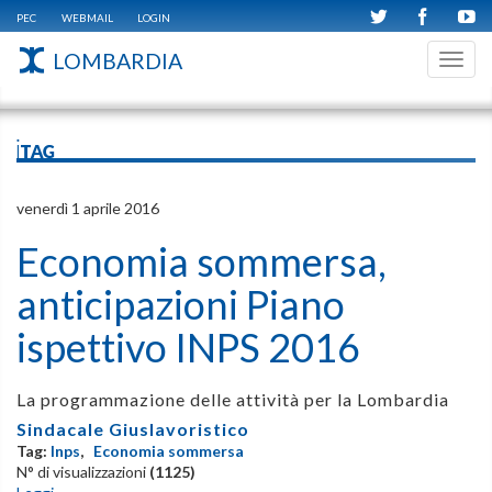
PEC
WEBMAIL
LOGIN
LOMBARDIA
Toggl
navig
iTAG
venerdì 1 aprile 2016
Economia sommersa,
anticipazioni Piano
ispettivo INPS 2016
La programmazione delle attività per la Lombardia
Sindacale Giuslavoristico
Tag:
Inps
,
Economia sommersa
N° di visualizzazioni
(1125)