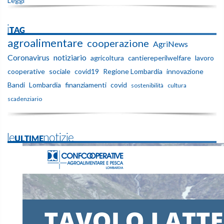
Leggi
iTAG
agroalimentare
cooperazione
AgriNews
Coronavirus
notiziario
agricoltura
cantiereperilwelfare
lavoro
cooperative
sociale
covid19
Regione Lombardia
innovazione
Bandi
Lombardia
finanziamenti
covid
sostenibilità
cultura
scadenziario
leULTIMEnotizie