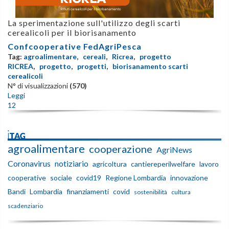
La sperimentazione sull'utilizzo degli scarti
cerealicoli per il biorisanamento
Confcooperative FedAgriPesca
Tag:
agroalimentare
,
cereali
,
Ricrea
,
progetto
RICREA
,
progetto
,
progetti
,
biorisanamento scarti
cerealicoli
N° di visualizzazioni
(570)
Leggi
1
2
iTAG
agroalimentare
cooperazione
AgriNews
Coronavirus
notiziario
agricoltura
cantiereperilwelfare
lavoro
cooperative
sociale
covid19
Regione Lombardia
innovazione
Bandi
Lombardia
finanziamenti
covid
sostenibilità
cultura
scadenziario