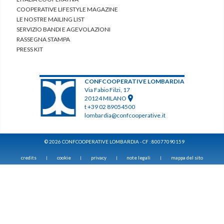
COOPERATIVE LIFESTYLE MAGAZINE
LE NOSTRE MAILING LIST
SERVIZIO BANDI E AGEVOLAZIONI
RASSEGNA STAMPA
PRESS KIT
CONFCOOPERATIVE LOMBARDIA
Via Fabio Filzi, 17
20124 MILANO
t +39 02 89054500
lombardia@confcooperative.it
© 2026 CONFCOOPERATIVE LOMBARDIA - CF : 80077090159
credits
cookie
privacy
note legali
mappa del sito
|
|
|
|