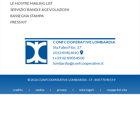
LE NOSTRE MAILING LIST
SERVIZIO BANDI E AGEVOLAZIONI
RASSEGNA STAMPA
PRESS KIT
CONFCOOPERATIVE LOMBARDIA
Via Fabio Filzi, 17
20124 MILANO
t +39 02 89054500
lombardia@confcooperative.it
© 2026 CONFCOOPERATIVE LOMBARDIA - CF : 80077090159
credits
cookie
privacy
note legali
mappa del sito
|
|
|
|