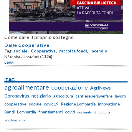
Come dare il proprio sostegno
Dalle Cooperative
Tag:
sociale
,
Cooperativa
,
raccolta fondi
,
incendio
N° di visualizzazioni
(1126)
Leggi
iTAG
agroalimentare
cooperazione
AgriNews
Coronavirus
notiziario
agricoltura
cantiereperilwelfare
lavoro
cooperative
sociale
covid19
Regione Lombardia
innovazione
Bandi
Lombardia
finanziamenti
covid
sostenibilità
cultura
scadenziario