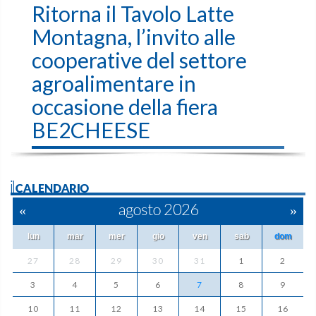
Ritorna il Tavolo Latte
Montagna, l’invito alle
cooperative del settore
agroalimentare in
occasione della fiera
BE2CHEESE
ilCALENDARIO
«
agosto 2026
»
lun
mar
mer
gio
ven
sab
dom
27
28
29
30
31
1
2
3
4
5
6
7
8
9
10
11
12
13
14
15
16