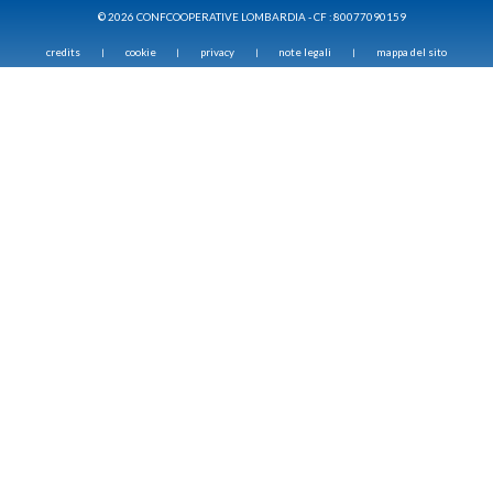
© 2026 CONFCOOPERATIVE LOMBARDIA - CF : 80077090159
credits
cookie
privacy
note legali
mappa del sito
|
|
|
|