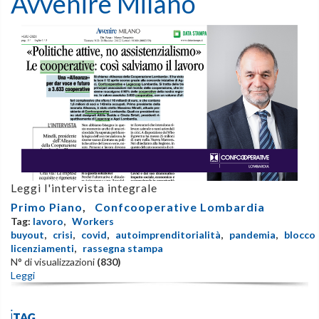
Avvenire Milano
Leggi l'intervista integrale
Primo Piano
,
Confcooperative Lombardia
Tag:
lavoro
,
Workers
buyout
,
crisi
,
covid
,
autoimprenditorialità
,
pandemia
,
blocco
licenziamenti
,
rassegna stampa
N° di visualizzazioni
(830)
Leggi
iTAG