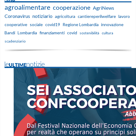
agroalimentare
cooperazione
AgriNews
Coronavirus
notiziario
agricoltura
cantiereperilwelfare
lavoro
cooperative
sociale
covid19
Regione Lombardia
innovazione
Bandi
Lombardia
finanziamenti
covid
sostenibilità
cultura
scadenziario
leULTIMEnotizie