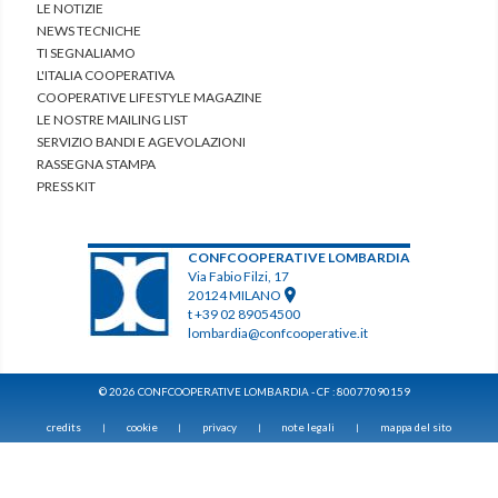
LE NOTIZIE
NEWS TECNICHE
TI SEGNALIAMO
L'ITALIA COOPERATIVA
COOPERATIVE LIFESTYLE MAGAZINE
LE NOSTRE MAILING LIST
SERVIZIO BANDI E AGEVOLAZIONI
RASSEGNA STAMPA
PRESS KIT
CONFCOOPERATIVE LOMBARDIA
Via Fabio Filzi, 17
20124 MILANO
t +39 02 89054500
lombardia@confcooperative.it
© 2026 CONFCOOPERATIVE LOMBARDIA - CF : 80077090159
credits
cookie
privacy
note legali
mappa del sito
|
|
|
|