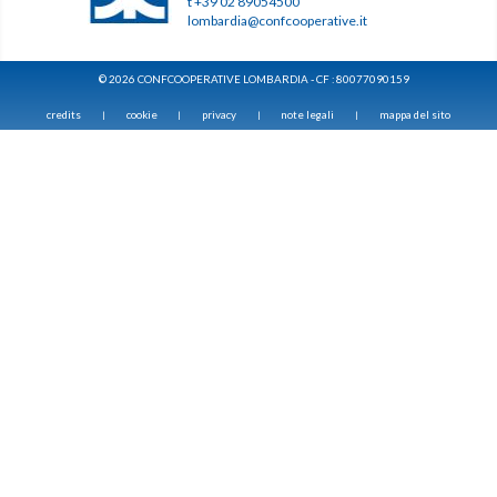
t +39 02 89054500
lombardia@confcooperative.it
© 2026 CONFCOOPERATIVE LOMBARDIA - CF : 80077090159
credits
cookie
privacy
note legali
mappa del sito
|
|
|
|