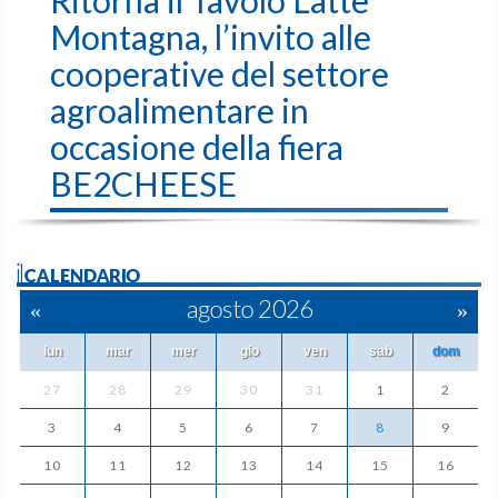
Montagna, l’invito alle
cooperative del settore
agroalimentare in
occasione della fiera
BE2CHEESE
ilCALENDARIO
«
agosto 2026
»
lun
mar
mer
gio
ven
sab
dom
27
28
29
30
31
1
2
3
4
5
6
7
8
9
10
11
12
13
14
15
16