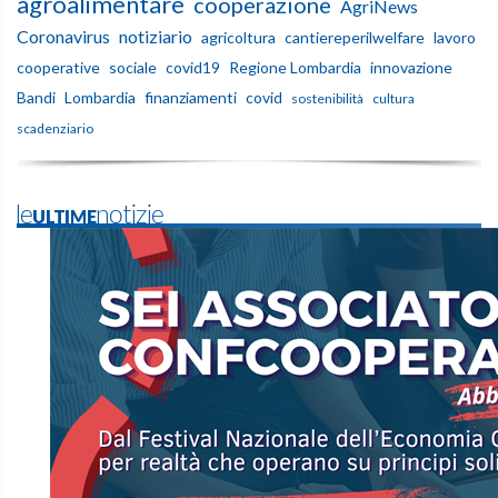
agroalimentare
cooperazione
AgriNews
Coronavirus
notiziario
agricoltura
cantiereperilwelfare
lavoro
cooperative
sociale
covid19
Regione Lombardia
innovazione
Bandi
Lombardia
finanziamenti
covid
sostenibilità
cultura
scadenziario
leULTIMEnotizie