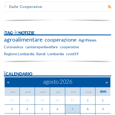
Dalle Cooperative
iTAG-leNOTIZIE
agroalimentare
cooperazione
AgriNews
Coronavirus
cantiereperilwelfare
cooperative
Regione Lombardia
Bandi
Lombardia
covid19
ilCALENDARIO
«
agosto 2026
»
lun
mar
mer
gio
ven
sab
dom
27
28
29
30
31
1
2
3
4
5
6
7
8
9