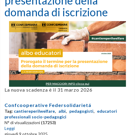
presentazione della
domanda di iscrizione
La nuova scadenza è il 31 marzo 2026
Confcooperative Federsolidarietá
Tag:
cantiereperilwelfare
,
albi
,
pedagogisti
,
educatori
professionali socio-pedagogici
N° di visualizzazioni
(17253)
Leggi
giovedì 9 ottobre 2025