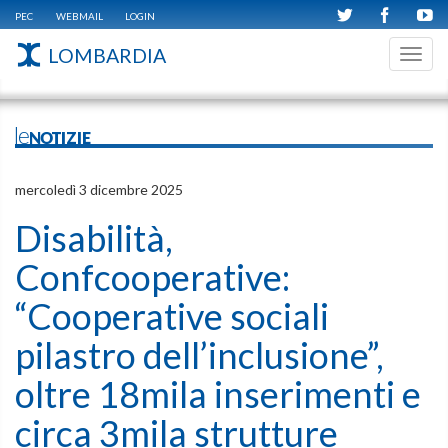
PEC
WEBMAIL
LOGIN
LOMBARDIA
Toggl
navig
leNOTIZIE
mercoledì 3 dicembre 2025
Disabilità,
Confcooperative:
“Cooperative sociali
pilastro dell’inclusione”,
oltre 18mila inserimenti e
circa 3mila strutture