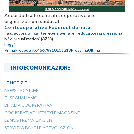
Accordo fra le centrali cooperative e le
organizzazioni sindacali
Confcooperative Federsolidarietá
Tag:
accordo
,
cantiereperilwelfare
,
educatori professionali
N° di visualizzazioni
(3723)
Leggi
Prima
Precedente
4
5
6
7
8
9
10
11
12
13
Prossima
Ultima
INFOECOMUNICAZIONE
LE NOTIZIE
NEWS TECNICHE
TI SEGNALIAMO
L'ITALIA COOPERATIVA
COOPERATIVE LIFESTYLE MAGAZINE
LE NOSTRE MAILING LIST
SERVIZIO BANDI E AGEVOLAZIONI