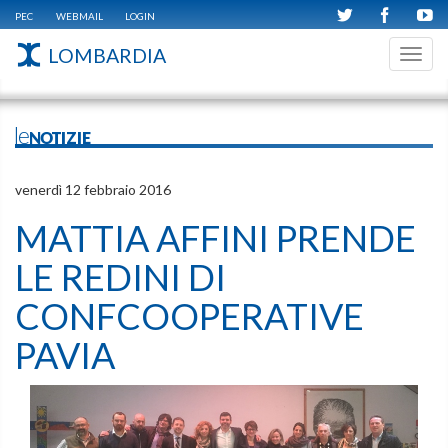
PEC
WEBMAIL
LOGIN
LOMBARDIA
Toggl
navig
leNOTIZIE
venerdì 12 febbraio 2016
MATTIA AFFINI PRENDE
LE REDINI DI
CONFCOOPERATIVE
PAVIA