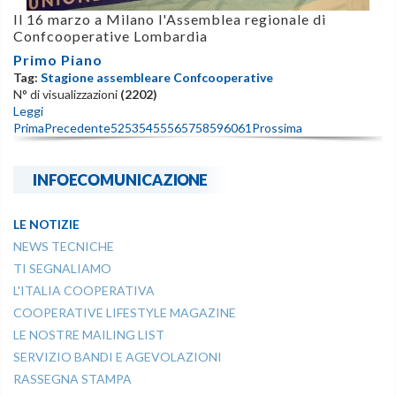
Il 16 marzo a Milano l'Assemblea regionale di
Confcooperative Lombardia
Primo Piano
Tag:
Stagione assembleare Confcooperative
N° di visualizzazioni
(2202)
Leggi
Prima
Precedente
52
53
54
55
56
57
58
59
60
61
Prossima
INFOECOMUNICAZIONE
LE NOTIZIE
NEWS TECNICHE
TI SEGNALIAMO
L'ITALIA COOPERATIVA
COOPERATIVE LIFESTYLE MAGAZINE
LE NOSTRE MAILING LIST
SERVIZIO BANDI E AGEVOLAZIONI
RASSEGNA STAMPA