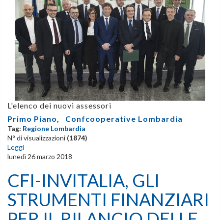
L'elenco dei nuovi assessori
Primo Piano
,
Confcooperative Lombardia
Tag:
Regione Lombardia
N° di visualizzazioni
(1874)
Leggi
lunedì 26 marzo 2018
CFI-INVITALIA, GLI
STRUMENTI FINANZIARI
PER IL RILANCIO DELLE