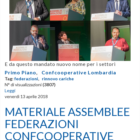
E da questo mandato nuovo nome per i settori
Primo Piano
,
Confcooperative Lombardia
Tag:
federazioni
,
rinnovo cariche
N° di visualizzazioni
(3807)
Leggi
venerdì 13 aprile 2018
MATERIALE ASSEMBLEE
FEDERAZIONI
CONFCOOPERATIVE