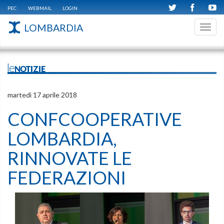
PEC
WEBMAIL
LOGIN
LOMBARDIA
Toggl
navig
leNOTIZIE
martedì 17 aprile 2018
CONFCOOPERATIVE
LOMBARDIA,
RINNOVATE LE
FEDERAZIONI