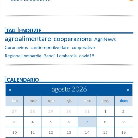
iTAG-leNOTIZIE
agroalimentare
cooperazione
AgriNews
Coronavirus
cantiereperilwelfare
cooperative
Regione Lombardia
Bandi
Lombardia
covid19
ilCALENDARIO
«
agosto 2026
»
lun
mar
mer
gio
ven
sab
dom
27
28
29
30
31
1
2
3
4
5
6
7
8
9
10
11
12
13
14
15
16