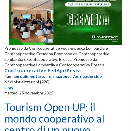
Promosso da Confcooperative Fedagripesca Lombardia e
Confcooperative Cremona Promosso da Confcooperative
Lombardia e Confcooperative Brescia Promosso da
Confcooperative Lombardia e Confcooperative Brescia
Confcooperative FedAgriPesca
Tag:
agroalimentare
,
formazione
,
Agrileadership
N° di visualizzazioni
(226)
Leggi
martedì 25 novembre 2025
Tourism Open UP: il
mondo cooperativo al
centro di un nuovo