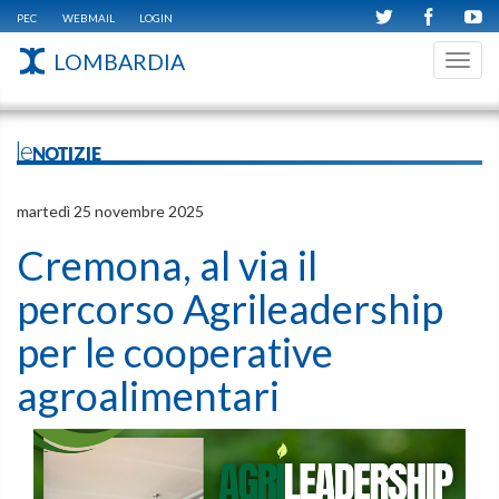
PEC
WEBMAIL
LOGIN
LOMBARDIA
Toggl
navig
leNOTIZIE
martedì 25 novembre 2025
Cremona, al via il
percorso Agrileadership
per le cooperative
agroalimentari