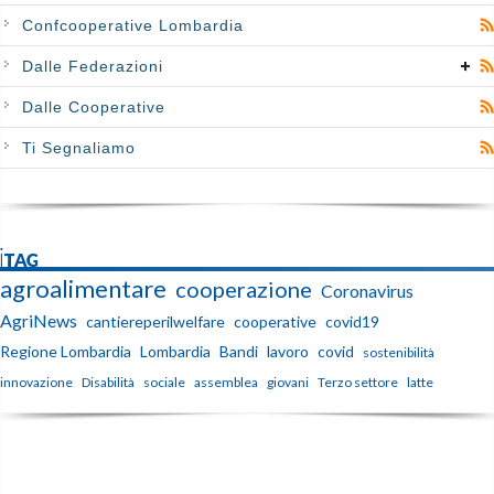
Confcooperative Lombardia
Dalle Federazioni
Dalle Cooperative
Ti Segnaliamo
iTAG
agroalimentare
cooperazione
Coronavirus
AgriNews
cantiereperilwelfare
cooperative
covid19
Regione Lombardia
Lombardia
Bandi
lavoro
covid
sostenibilità
innovazione
Disabilità
sociale
assemblea
giovani
Terzo settore
latte