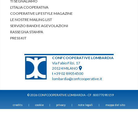
TI SEGNALIAMO
L'ITALIA COOPERATIVA
COOPERATIVE LIFESTYLE MAGAZINE
LE NOSTRE MAILING LIST
SERVIZIO BANDI E AGEVOLAZIONI
RASSEGNA STAMPA
PRESS KIT
CONFCOOPERATIVE LOMBARDIA
Via Fabio Filzi, 17
20124 MILANO
t +39 02 89054500
lombardia@confcooperative.it
© 2026 CONFCOOPERATIVE LOMBARDIA - CF : 80077090159
credits
cookie
privacy
note legali
mappa del sito
|
|
|
|