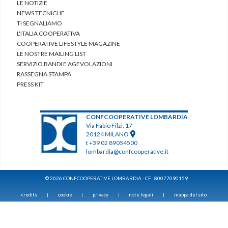
LE NOTIZIE
NEWS TECNICHE
TI SEGNALIAMO
L'ITALIA COOPERATIVA
COOPERATIVE LIFESTYLE MAGAZINE
LE NOSTRE MAILING LIST
SERVIZIO BANDI E AGEVOLAZIONI
RASSEGNA STAMPA
PRESS KIT
CONFCOOPERATIVE LOMBARDIA
Via Fabio Filzi, 17
20124 MILANO
t +39 02 89054500
lombardia@confcooperative.it
© 2026 CONFCOOPERATIVE LOMBARDIA - CF : 80077090159
credits
cookie
privacy
note legali
mappa del sito
|
|
|
|