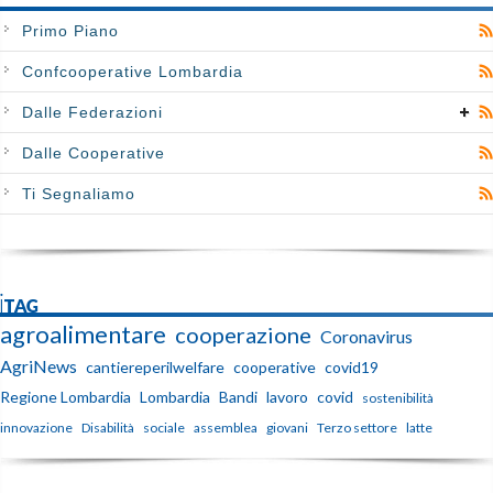
Primo Piano
Confcooperative Lombardia
Dalle Federazioni
Dalle Cooperative
Ti Segnaliamo
iTAG
agroalimentare
cooperazione
Coronavirus
AgriNews
cantiereperilwelfare
cooperative
covid19
Regione Lombardia
Lombardia
Bandi
lavoro
covid
sostenibilità
innovazione
Disabilità
sociale
assemblea
giovani
Terzo settore
latte