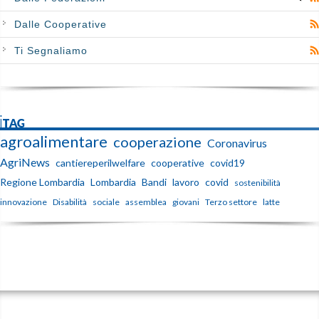
Dalle Cooperative
Ti Segnaliamo
iTAG
agroalimentare
cooperazione
Coronavirus
AgriNews
cantiereperilwelfare
cooperative
covid19
Regione Lombardia
Lombardia
Bandi
lavoro
covid
sostenibilità
innovazione
Disabilità
sociale
assemblea
giovani
Terzo settore
latte