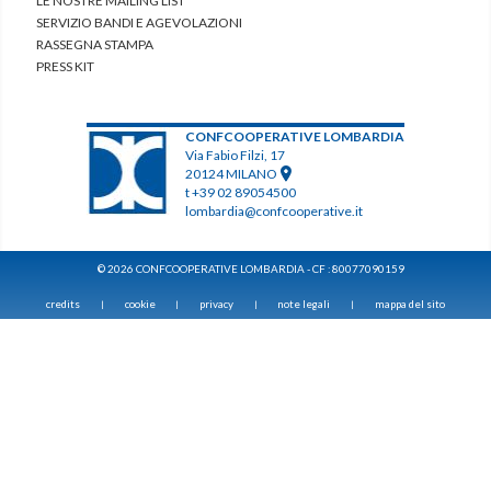
LE NOSTRE MAILING LIST
SERVIZIO BANDI E AGEVOLAZIONI
RASSEGNA STAMPA
PRESS KIT
CONFCOOPERATIVE LOMBARDIA
Via Fabio Filzi, 17
20124 MILANO
t +39 02 89054500
lombardia@confcooperative.it
© 2026 CONFCOOPERATIVE LOMBARDIA - CF : 80077090159
credits
cookie
privacy
note legali
mappa del sito
|
|
|
|