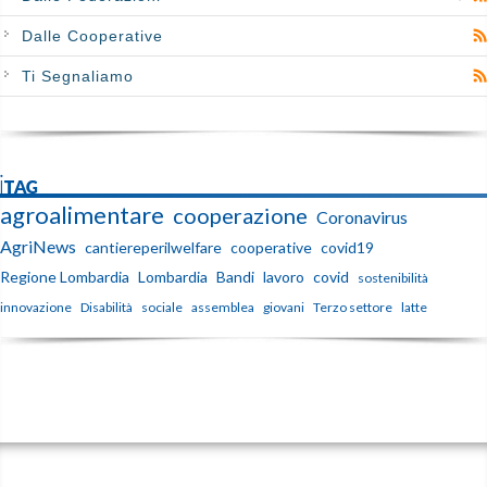
Dalle Cooperative
Ti Segnaliamo
iTAG
agroalimentare
cooperazione
Coronavirus
AgriNews
cantiereperilwelfare
cooperative
covid19
Regione Lombardia
Lombardia
Bandi
lavoro
covid
sostenibilità
innovazione
Disabilità
sociale
assemblea
giovani
Terzo settore
latte