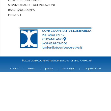
SERVIZIO BANDI E AGEVOLAZIONI
RASSEGNA STAMPA
PRESS KIT
CONFCOOPERATIVE LOMBARDIA
Via Fabio Filzi, 17
20124 MILANO
t +39 02 89054500
lombardia@confcooperative.it
© 2026 CONFCOOPERATIVE LOMBARDIA - CF : 80077090159
credits
cookie
privacy
note legali
mappa del sito
|
|
|
|